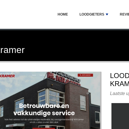
HOME
LOODGIETERS
REVI
Kramer
LOOD
KRA
Laatste u