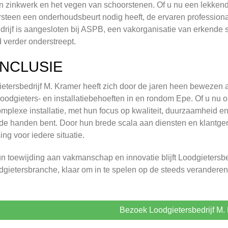
n zinkwerk en het vegen van schoorstenen. Of u nu een lekken
steen een onderhoudsbeurt nodig heeft, de ervaren professiona
drijf is aangesloten bij ASPB, een vakorganisatie van erkende 
 verder onderstreept.
NCLUSIE
etersbedrijf M. Kramer heeft zich door de jaren heen bewezen a
loodgieters- en installatiebehoeften in en rondom Epe. Of u nu 
mplexe installatie, met hun focus op kwaliteit, duurzaamheid en
de handen bent. Door hun brede scala aan diensten en klantgeri
ing voor iedere situatie.
n toewijding aan vakmanschap en innovatie blijft Loodgietersb
dgietersbranche, klaar om in te spelen op de steeds verander
Bezoek Loodgietersbedrijf M.