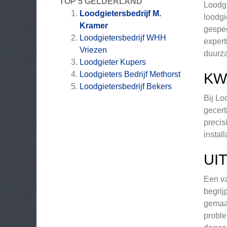
TOP 5 GELDERLAND
Loodgi
Loodgietersbedrijf M.
loodgi
Kramer
gespec
Loodgietersbedrijf WHH
expert
Vriezen
duurz
Loodgieter Kupers
Loodgieters Bedrijf Methorst
KW
Loodgietersbedrijf Bekers
Bij Lo
gecert
precis
instal
UI
Een va
begrij
gemaa
proble