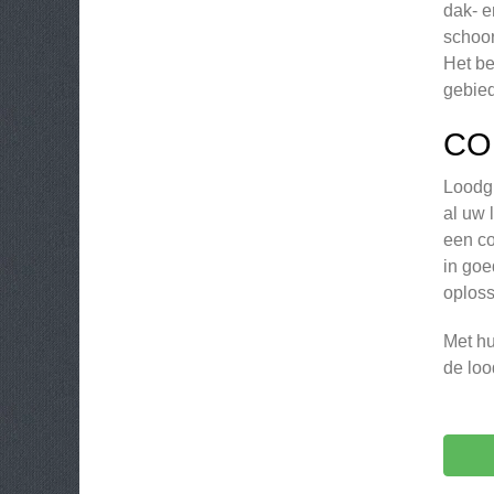
dak- e
schoor
Het be
gebied
CO
Loodgi
al uw 
een co
in goe
oploss
Met hu
de loo