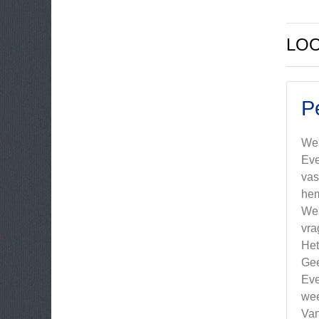
LOO
Pe
We 
Eve
vas
hem
We 
vra
Het
Gee
Eve
wee
Van