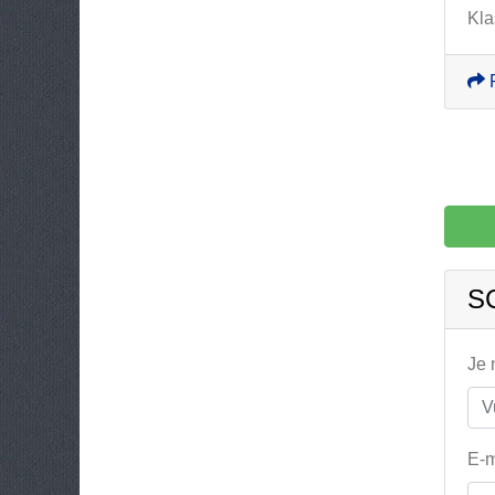
Kla
S
Je
E-m