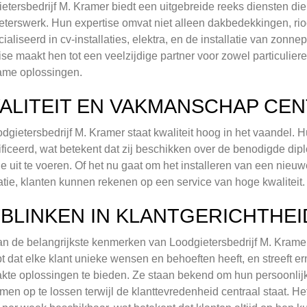
etersbedrijf M. Kramer biedt een uitgebreide reeks diensten die 
eterswerk. Hun expertise omvat niet alleen dakbedekkingen, rioo
ialiseerd in cv-installaties, elektra, en de installatie van z
ise maakt hen tot een veelzijdige partner voor zowel particuliere
ame oplossingen.
ALITEIT EN VAKMANSCHAP CE
odgietersbedrijf M. Kramer staat kwaliteit hoog in het vaandel
ificeerd, wat betekent dat zij beschikken over de benodigde dipl
ie uit te voeren. Of het nu gaat om het installeren van een nie
latie, klanten kunnen rekenen op een service van hoge kwaliteit.
TBLINKEN IN KLANTGERICHTHEI
n de belangrijkste kenmerken van Loodgietersbedrijf M. Kramer 
pt dat elke klant unieke wensen en behoeften heeft, en streeft 
kte oplossingen te bieden. Ze staan bekend om hun persoonli
men op te lossen terwijl de klanttevredenheid centraal staat. He