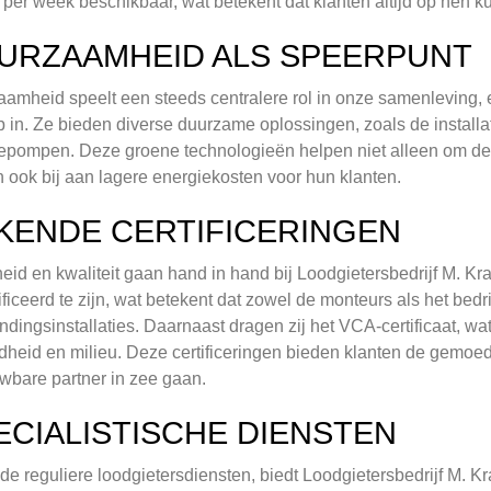
per week beschikbaar, wat betekent dat klanten altijd op hen k
URZAAMHEID ALS SPEERPUNT
amheid speelt een steeds centralere rol in onze samenleving, e
p in. Ze bieden diverse duurzame oplossingen, zoals de install
pompen. Deze groene technologieën helpen niet alleen om de 
 ook bij aan lagere energiekosten voor hun klanten.
KENDE CERTIFICERINGEN
heid en kwaliteit gaan hand in hand bij Loodgietersbedrijf M. Kram
ificeerd te zijn, wat betekent dat zowel de monteurs als het bed
ndingsinstallaties. Daarnaast dragen zij het VCA-certificaat, wat
heid en milieu. Deze certificeringen bieden klanten de gemoed
wbare partner in zee gaan.
ECIALISTISCHE DIENSTEN
de reguliere loodgietersdiensten, biedt Loodgietersbedrijf M. K