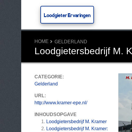
Loodgieter Ervaringen
HOME
GELDERLAND
Loodgietersbedrijf M. 
CATEGORIE:
Gelderland
URL:
http://www.kramer-epe.nl/
INHOUDSOPGAVE
Loodgietersbedrijf M. Kramer
Loodgietersbedrijf M. Kramer: