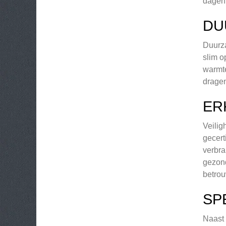
dagen 
DU
Duurza
slim o
warmte
dragen
ER
Veilig
gecert
verbra
gezond
betrou
SP
Naast 