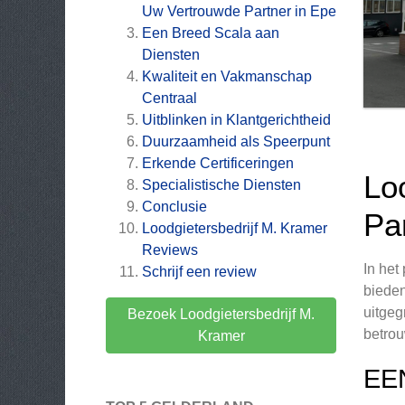
Uw Vertrouwde Partner in Epe
Een Breed Scala aan
Diensten
Kwaliteit en Vakmanschap
Centraal
Uitblinken in Klantgerichtheid
Duurzaamheid als Speerpunt
Erkende Certificeringen
Lo
Specialistische Diensten
Conclusie
Pa
Loodgietersbedrijf M. Kramer
Reviews
In het
Schrijf een review
bieden
uitgeg
Bezoek Loodgietersbedrijf M.
betrou
Kramer
EE