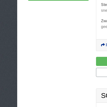
Ste
sne
Zw
ge
S