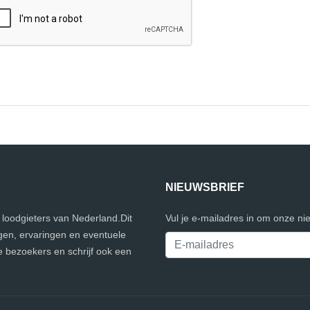
NIEUWSBRIEF
e loodgieters van Nederland.Dit
Vul je e-mailadres in om onze ni
gen, ervaringen en eventuele
e bezoekers en schrijf ook een