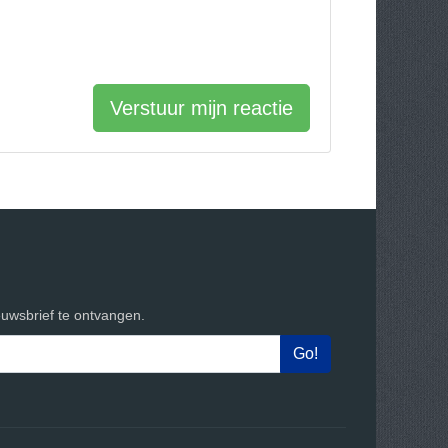
Verstuur mijn reactie
euwsbrief te ontvangen.