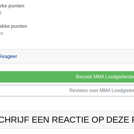
rke punten
l
akke punten
en
Reageer
Bezoek MMA Loodgietersbe
Reviews over MMA Loodgieters
CHRIJF EEN REACTIE OP DEZE