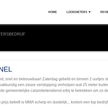
HOME
LOODGIETERS
REVI
TERSBEDRIJF
NEL
d, snel en betrouwbaar! Zaterdag gebeld en binnen 2 uurtjes st
vakkundig een zware verstopping verholpen wat 25 meter buit
de gemeentelijke calamiteitendienst erbij te betrekken om zo de
 prijs betreft is MMA scherp en duidelijk... kortom een top bedrijf