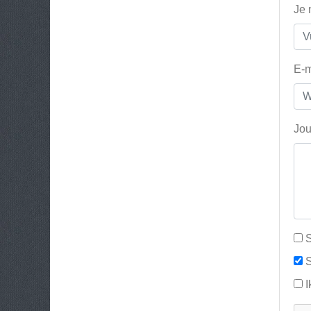
Je
E-m
Jou
S
S
I