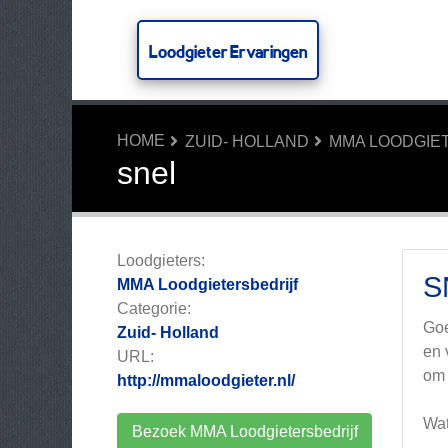
Loodgieter Ervaringen
HOME
ZUID- HOLLAND
MMA LOODGIE
snel
Loodgieters:
S
MMA Loodgietersbedrijf
Categorie:
Goe
Zuid- Holland
en 
URL:
om 
http://mmaloodgieter.nl/
Wat
Bezoek MMA Loodgietersbedrijf